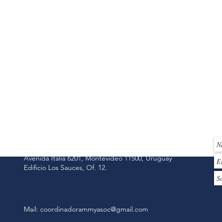
CONTACTANOS
Parque Tecnológico del LATU
Avenida Italia 6201, Montevideo 11500, Uruguay
Edificio Los Sauces, Of. 12.
Mail:
coordinadorammyasoc@gmail.com