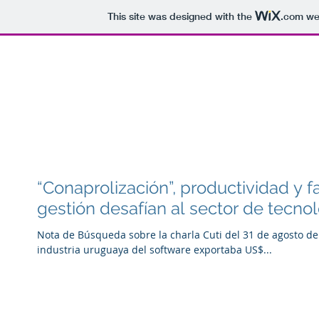
This site was designed with the
.com
web
Mordezki & Asociados
Home
Consultoria Colaborativa
“Conaprolización”, productividad y f
gestión desafían al sector de tecno
Nota de Búsqueda sobre la charla Cuti del 31 de agosto de
industria uruguaya del software exportaba US$...