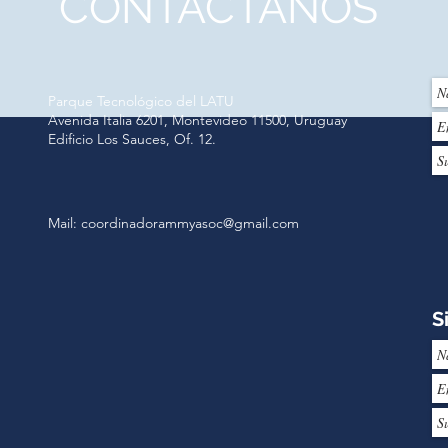
CONTACTANOS
Parque Tecnológico del LATU
Avenida Italia 6201, Montevideo 11500, Uruguay
Edificio Los Sauces, Of. 12.
Mail:
coordinadorammyasoc@gmail.com
S